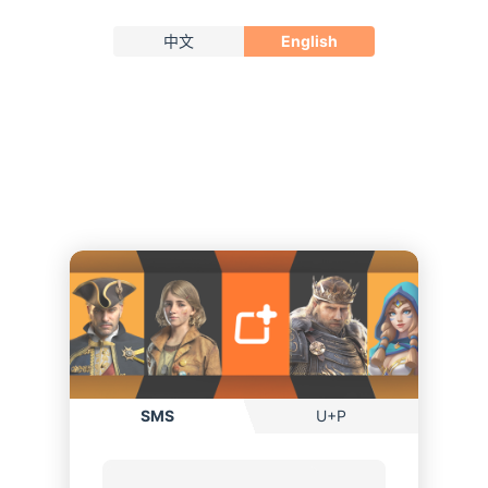
中文
English
SMS
U+P